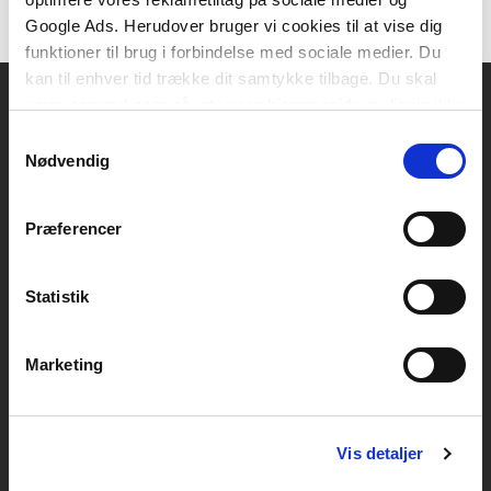
Google Ads. Herudover bruger vi cookies til at vise dig
funktioner til brug i forbindelse med sociale medier. Du
kan til enhver tid trække dit samtykke tilbage. Du skal
være opmærksom på, at vores hjemmeside muligvis ikke
fungerer optimalt, hvis du ikke accepterer cookies eller
Akademisk Forlag
Samtykkevalg
tilbagetrækker et samtykke.
Nødvendig
Vognmagergade 11
1120 København K
Præferencer
CVR 76351910
Statistik
Kontakt kundeservice
Mandag-fredag: kl. 10-15
Marketing
+45 70 23 40 80
info@akademisk.dk
Vis detaljer