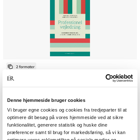
2 formater
Professionel vejledning
Inger-Lise Vanja Lund Petersen
Bo Klindt Poulsen
Denne hjemmeside bruger cookies
Vi bruger egne cookies og cookies fra tredjeparter til at
Fra
409,95 KR.
optimere dit besøg på vores hjemmeside ved at sikre
funktionalitet, generere statistik og huske dine
præferencer samt til brug for markedsføring, så vi kan
optimere vores reklametiltag på sociale medier og