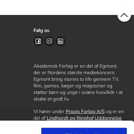
Følg os
Akademisk Forlag er en del af Egmont,
der er Nordens største mediekoncern.
Egmont bring stories to life gennem TV,
film, games, bøger og magasiner og
støtter børn og unge i svære livsvilkår i at
skabe et godt liv.
Vi hører under
Praxis Forlag A/S
og er en
del af
Lindhardt og Ringhof Uddannelse
sammen med
Alinea
,
GoTutor
, hvor det er
muligt at få lektiehjælp (også i
Norge
),