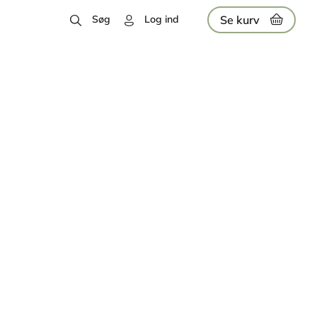
Se kurv
Søg
Log ind