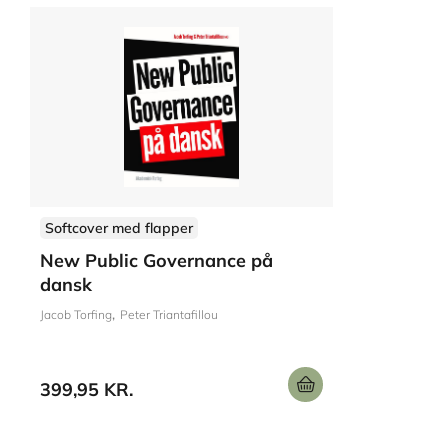
Softcover med flapper
New Public Governance på
dansk
Jacob Torfing
Peter Triantafillou
399,95 KR.