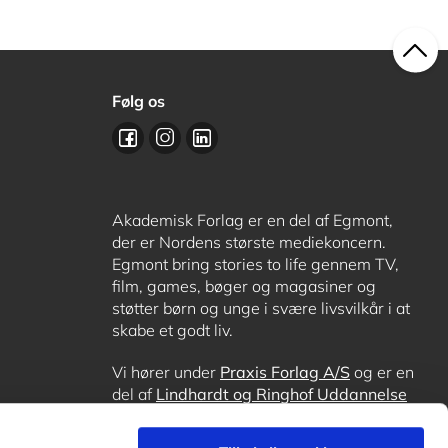
Følg os
Akademisk Forlag er en del af Egmont,
der er Nordens største mediekoncern.
Egmont bring stories to life gennem TV,
film, games, bøger og magasiner og
støtter børn og unge i svære livsvilkår i at
skabe et godt liv.
Vi hører under
Praxis Forlag A/S
og er en
del af
Lindhardt og Ringhof Uddannelse
sammen med
Alinea
,
GoTutor
, hvor det er
muligt at få lektiehjælp (også i
Norge
),