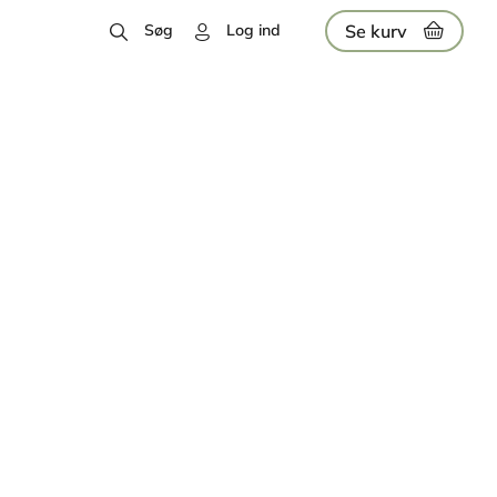
Se kurv
Søg
Log ind