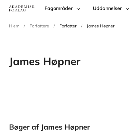
Fagområder
Uddannelser
Main
navigation
Hjem
/
Forfattere
/
Forfatter
/
James Høpner
James Høpner
Bøger af James Høpner