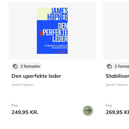
2 formater
2 forma
Den uperfekte leder
Stabilise
James Høpner
James Høpner
Fra
Fra
249,95 KR.
269,95 K