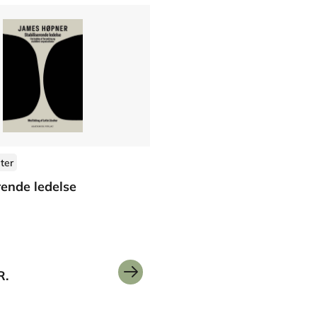
ter
rende ledelse
R.