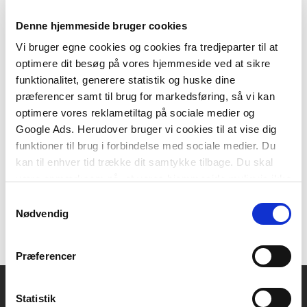
Denne hjemmeside bruger cookies
Vi bruger egne cookies og cookies fra tredjeparter til at
optimere dit besøg på vores hjemmeside ved at sikre
Hardcover
funktionalitet, generere statistik og huske dine
Alle med skema (10 stk.)
præferencer samt til brug for markedsføring, så vi kan
Jesper Sejdner Knudsen
Inge Benn Thomsen
Henrik Knudsen
optimere vores reklametiltag på sociale medier og
Google Ads. Herudover bruger vi cookies til at vise dig
funktioner til brug i forbindelse med sociale medier. Du
kan til enhver tid trække dit samtykke tilbage. Du skal
152,50 KR.
være opmærksom på, at vores hjemmeside muligvis ikke
fungerer optimalt, hvis du ikke accepterer cookies eller
Samtykkevalg
tilbagetrækker et samtykke.
Nødvendig
Præferencer
Statistik