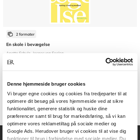
2 formater
En skole i bevægelse
Anette Schulz
Jesper von Seelen
Fra
Denne hjemmeside bruger cookies
309,95 KR.
Vi bruger egne cookies og cookies fra tredjeparter til at
optimere dit besøg på vores hjemmeside ved at sikre
funktionalitet, generere statistik og huske dine
præferencer samt til brug for markedsføring, så vi kan
optimere vores reklametiltag på sociale medier og
Google Ads. Herudover bruger vi cookies til at vise dig
funktioner til brug i forbindelse med sociale medier. Du