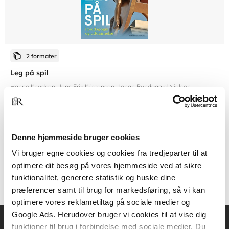
2 formater
Leg på spil
Hanne Knudsen
Jens Erik Kristensen
Johan Bundgaard Nielsen
Fra
Denne hjemmeside bruger cookies
269,95 KR.
Vi bruger egne cookies og cookies fra tredjeparter til at
optimere dit besøg på vores hjemmeside ved at sikre
funktionalitet, generere statistik og huske dine
præferencer samt til brug for markedsføring, så vi kan
optimere vores reklametiltag på sociale medier og
Google Ads. Herudover bruger vi cookies til at vise dig
funktioner til brug i forbindelse med sociale medier. Du