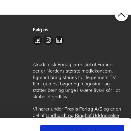
Følg os
Akademisk Forlag er en del af Egmont,
der er Nordens største mediekoncern.
Egmont bring stories to life gennem TV,
film, games, bøger og magasiner og
støtter børn og unge i svære livsvilkår i at
skabe et godt liv.
Vi hører under
Praxis Forlag A/S
og er en
del af
Lindhardt og Ringhof Uddannelse
sammen med
Alinea
,
GoTutor
, hvor det er
muligt at få lektiehjælp (også i
Norge
),