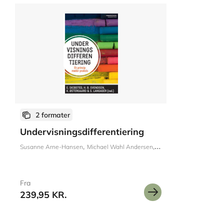
2 formater
Undervisningsdifferentiering
Susanne Arne-Hansen
Michael Wahl Andersen
Susan Tetler
Kirsten Ba
Fra
239,95 KR.