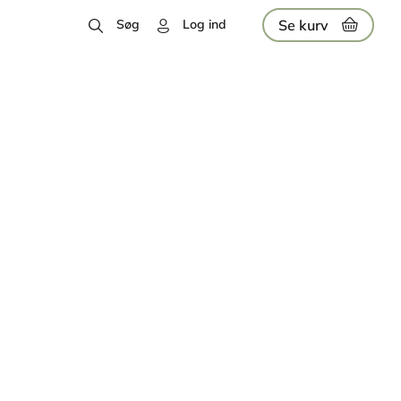
Se kurv
Søg
Log ind