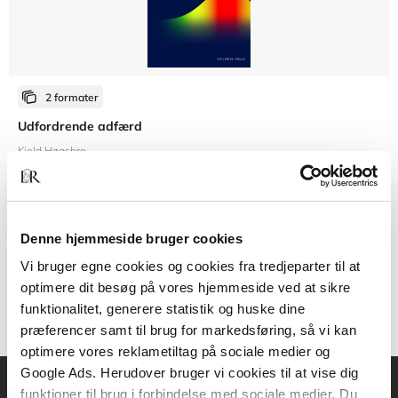
2 formater
Udfordrende adfærd
Kjeld Høgsbro
Fra
Denne hjemmeside bruger cookies
179,95 KR.
Vi bruger egne cookies og cookies fra tredjeparter til at
optimere dit besøg på vores hjemmeside ved at sikre
funktionalitet, generere statistik og huske dine
præferencer samt til brug for markedsføring, så vi kan
optimere vores reklametiltag på sociale medier og
Google Ads. Herudover bruger vi cookies til at vise dig
funktioner til brug i forbindelse med sociale medier. Du