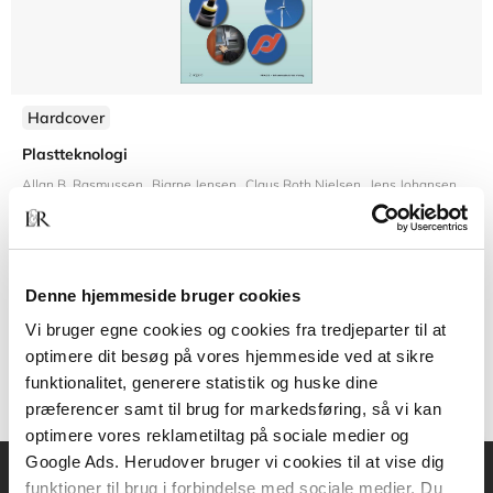
Hardcover
Plastteknologi
Allan B. Rasmussen
Bjarne Jensen
Claus Roth Nielsen
Jens Johansen
Kjel
Denne hjemmeside bruger cookies
712,50 KR.
Vi bruger egne cookies og cookies fra tredjeparter til at
optimere dit besøg på vores hjemmeside ved at sikre
funktionalitet, generere statistik og huske dine
præferencer samt til brug for markedsføring, så vi kan
optimere vores reklametiltag på sociale medier og
Google Ads. Herudover bruger vi cookies til at vise dig
funktioner til brug i forbindelse med sociale medier. Du