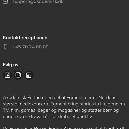
support@akademisk.dk
Kontakt receptionen
+45 70 24 00 00
Følg os
Akademisk Forlag er en del af Egmont, der er Nordens
største mediekoncern. Egmont bring stories to life gennem
TV, film, games, bøger og magasiner og støtter børn og
unge i svære livsvilkår i at skabe et godt liv.
Vi hører under
Praxis Forlag A/S
og er en del af
Lindhardt