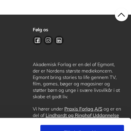
Følg os
Akademisk Forlag er en del af Egmont,
der er Nordens største mediekoncern.
Egmont bring stories to life gennem TV,
film, games, bøger og magasiner og
støtter børn og unge i svære livsvilkår i at
skabe et godt liv.
Vi hører under
Praxis Forlag A/S
og er en
del af
Lindhardt og Ringhof Uddannelse
sammen med
Alinea
,
GoTutor
, hvor det er
muligt at få lektiehjælp (også i
Norge
),