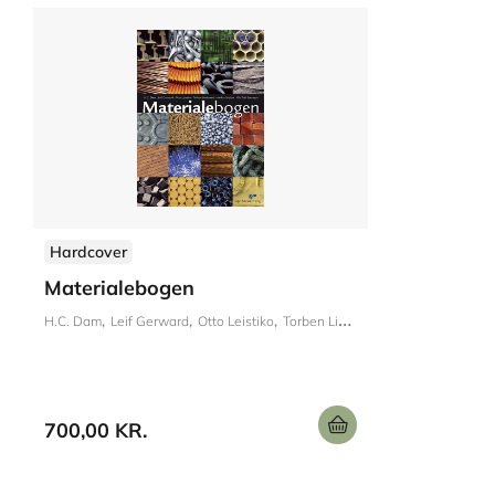
Hardcover
Materialebogen
H.C. Dam
Leif Gerward
Otto Leistiko
Torben Lindemark
700,00 KR.