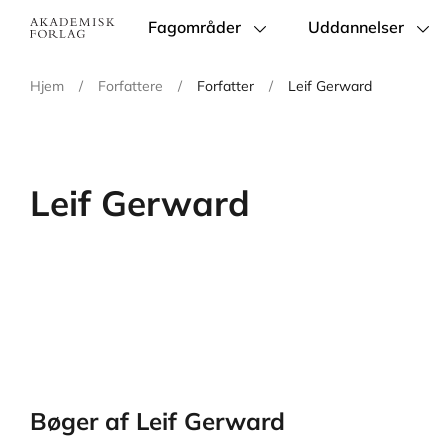
Fagområder
Uddannelser
Main
navigation
Hjem
/
Forfattere
/
Forfatter
/
Leif Gerward
Leif Gerward
Bøger af Leif Gerward