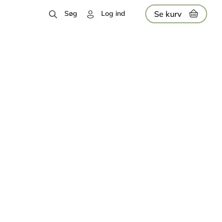
Se kurv
Søg
Log ind