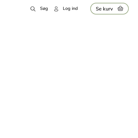
Se kurv
Søg
Log ind