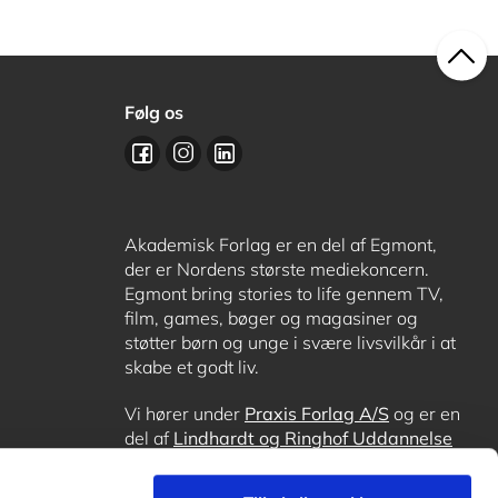
Følg os
Akademisk Forlag er en del af Egmont,
der er Nordens største mediekoncern.
Egmont bring stories to life gennem TV,
film, games, bøger og magasiner og
støtter børn og unge i svære livsvilkår i at
skabe et godt liv.
Vi hører under
Praxis Forlag A/S
og er en
del af
Lindhardt og Ringhof Uddannelse
sammen med
Alinea
,
GoTutor
, hvor det er
muligt at få lektiehjælp (også i
Norge
),