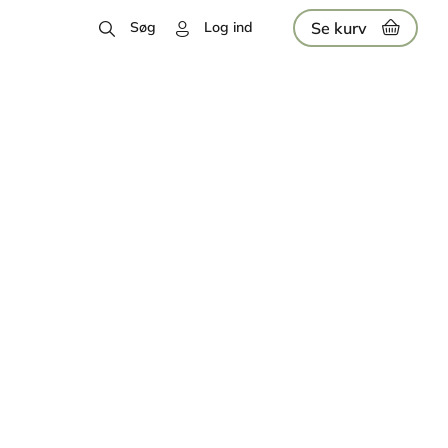
Se kurv
Søg
Log ind