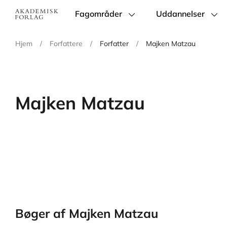
Fagområder
Uddannelser
Main
navigation
Hjem
/
Forfattere
/
Forfatter
/
Majken Matzau
Majken Matzau
Bøger af Majken Matzau