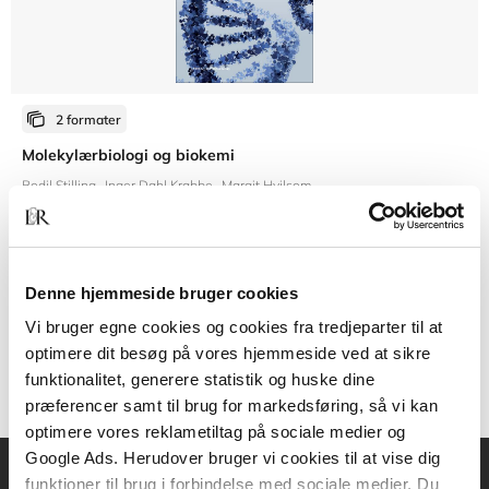
2 formater
Molekylærbiologi og biokemi
Bodil Stilling
Inger Dahl Krabbe
Margit Hvilsom
Fra
Denne hjemmeside bruger cookies
449,95 KR.
Vi bruger egne cookies og cookies fra tredjeparter til at
optimere dit besøg på vores hjemmeside ved at sikre
funktionalitet, generere statistik og huske dine
præferencer samt til brug for markedsføring, så vi kan
optimere vores reklametiltag på sociale medier og
Google Ads. Herudover bruger vi cookies til at vise dig
funktioner til brug i forbindelse med sociale medier. Du