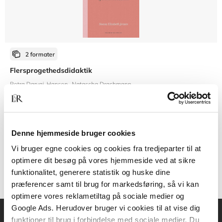
2 formater
Flersprogethedsdidaktik
Petra Daryai-Hansen
Natascha Drachmann
Fra
Denne hjemmeside bruger cookies
239,95 KR.
Vi bruger egne cookies og cookies fra tredjeparter til at
optimere dit besøg på vores hjemmeside ved at sikre
funktionalitet, generere statistik og huske dine
præferencer samt til brug for markedsføring, så vi kan
optimere vores reklametiltag på sociale medier og
Google Ads. Herudover bruger vi cookies til at vise dig
funktioner til brug i forbindelse med sociale medier. Du