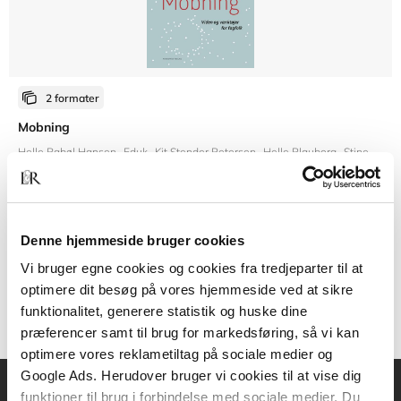
2 formater
Mobning
Helle Rabøl Hansen
Eduk
Kit Stender Petersen
Helle Plauborg
Stine Liv Johansen
Fra
Denne hjemmeside bruger cookies
112,50 KR.
Vi bruger egne cookies og cookies fra tredjeparter til at
optimere dit besøg på vores hjemmeside ved at sikre
funktionalitet, generere statistik og huske dine
præferencer samt til brug for markedsføring, så vi kan
optimere vores reklametiltag på sociale medier og
Google Ads. Herudover bruger vi cookies til at vise dig
funktioner til brug i forbindelse med sociale medier. Du