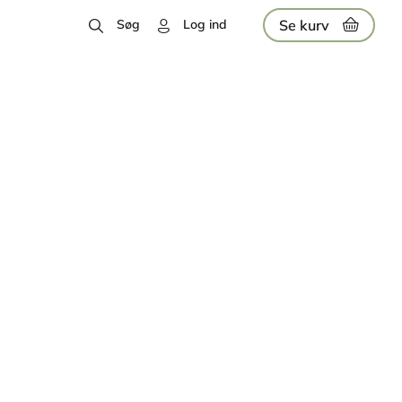
Se kurv
Søg
Log ind