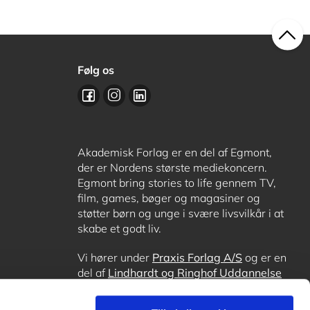
Følg os
Akademisk Forlag er en del af Egmont,
der er Nordens største mediekoncern.
Egmont bring stories to life gennem TV,
film, games, bøger og magasiner og
støtter børn og unge i svære livsvilkår i at
skabe et godt liv.
Vi hører under
Praxis Forlag A/S
og er en
del af
Lindhardt og Ringhof Uddannelse
sammen med
Alinea
,
GoTutor
, hvor det er
muligt at få lektiehjælp (også i
Norge
),