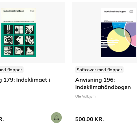
med flapper
Softcover med flapper
 179: Indeklimaet i
Anvisning 196:
Indeklimahåndbogen
Ole Valbjørn
R.
500,00 KR.