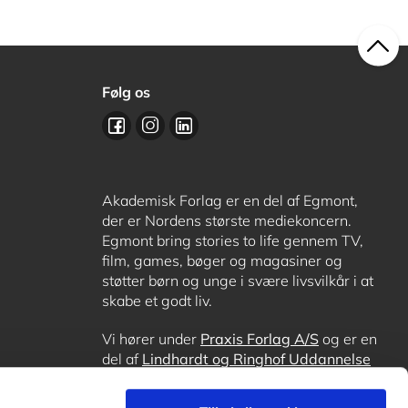
Følg os
Akademisk Forlag er en del af Egmont,
der er Nordens største mediekoncern.
Egmont bring stories to life gennem TV,
film, games, bøger og magasiner og
støtter børn og unge i svære livsvilkår i at
skabe et godt liv.
Vi hører under
Praxis Forlag A/S
og er en
del af
Lindhardt og Ringhof Uddannelse
sammen med
Alinea
,
GoTutor
, hvor det er
muligt at få lektiehjælp (også i
Norge
),