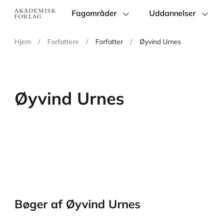
Fagområder
Uddannelser
Main
navigation
Hjem
/
Forfattere
/
Forfatter
/
Øyvind Urnes
Øyvind Urnes
Bøger af Øyvind Urnes