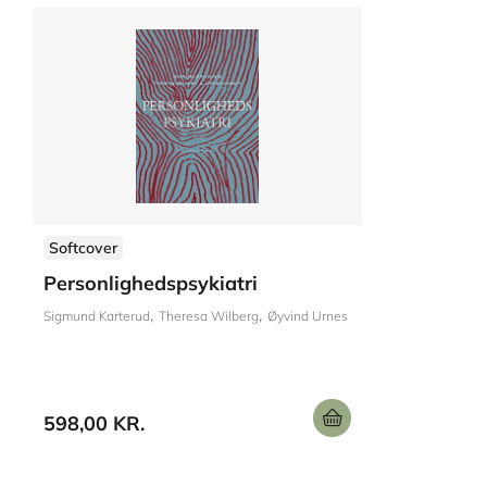
Softcover
Personlighedspsykiatri
Sigmund Karterud
Theresa Wilberg
Øyvind Urnes
598,00 KR.