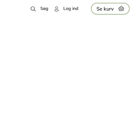
Se kurv
Søg
Log ind