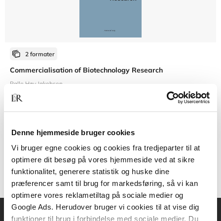
2 formater
Commercialisation of Biotechnology Research
Palle Høy Jakobsen
Fra
Denne hjemmeside bruger cookies
269,95 KR.
Vi bruger egne cookies og cookies fra tredjeparter til at
optimere dit besøg på vores hjemmeside ved at sikre
funktionalitet, generere statistik og huske dine
præferencer samt til brug for markedsføring, så vi kan
optimere vores reklametiltag på sociale medier og
Google Ads. Herudover bruger vi cookies til at vise dig
funktioner til brug i forbindelse med sociale medier. Du