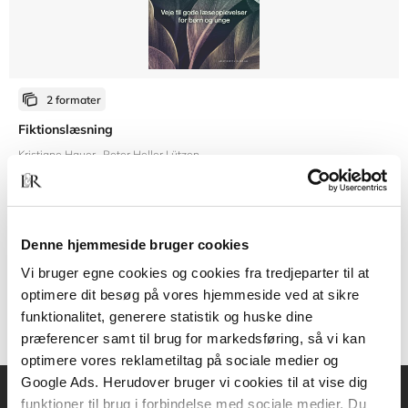
2 formater
Fiktionslæsning
Kristiane Hauer
Peter Heller Lützen
Fra
Denne hjemmeside bruger cookies
319,95 KR.
Vi bruger egne cookies og cookies fra tredjeparter til at
optimere dit besøg på vores hjemmeside ved at sikre
funktionalitet, generere statistik og huske dine
præferencer samt til brug for markedsføring, så vi kan
optimere vores reklametiltag på sociale medier og
Google Ads. Herudover bruger vi cookies til at vise dig
funktioner til brug i forbindelse med sociale medier. Du