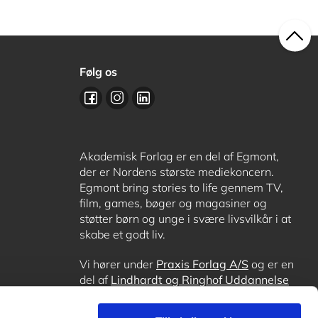
Følg os
Akademisk Forlag er en del af Egmont,
der er Nordens største mediekoncern.
Egmont bring stories to life gennem TV,
film, games, bøger og magasiner og
støtter børn og unge i svære livsvilkår i at
skabe et godt liv.
Vi hører under
Praxis Forlag A/S
og er en
del af
Lindhardt og Ringhof Uddannelse
sammen med
Alinea
,
GoTutor
, hvor det er
muligt at få lektiehjælp (også i
Norge
),