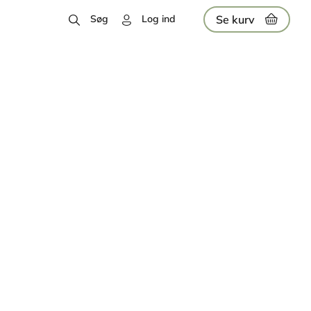
Se kurv
Søg
Log ind