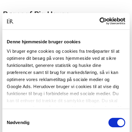
Bøger af Pia Hauge
Denne hjemmeside bruger cookies
Vi bruger egne cookies og cookies fra tredjeparter til at
optimere dit besøg på vores hjemmeside ved at sikre
funktionalitet, generere statistik og huske dine
præferencer samt til brug for markedsføring, så vi kan
optimere vores reklametiltag på sociale medier og
Google Ads. Herudover bruger vi cookies til at vise dig
Softcover med flapper
funktioner til brug i forbindelse med sociale medier. Du
Kontorkoma
kan til enhver tid trække dit samtykke tilbage. Du skal
Pia Hauge
være opmærksom på, at vores hjemmeside muligvis ikke
fungerer optimalt, hvis du ikke accepterer cookies eller
Samtykkevalg
tilbagetrækker et samtykke.
Nødvendig