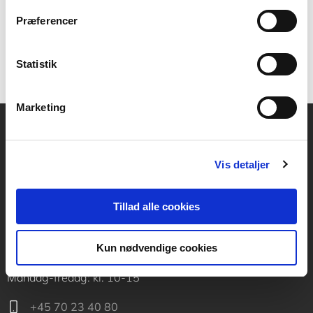
299,95 KR.
Præferencer
Statistik
Marketing
Akademisk Forlag
Vis detaljer
Vognmagergade 11
1120 København K
Tillad alle cookies
CVR 76351910
Kun nødvendige cookies
Kontakt kundeservice
Mandag-fredag: kl. 10-15
+45 70 23 40 80