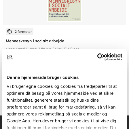
2 formater
Menneskesyn i socialt arbejde
Maria Appel Nissen
Mia Arp Fallov
Pia Ringø
Fra
Denne hjemmeside bruger cookies
269,95 KR.
Vi bruger egne cookies og cookies fra tredjeparter til at
optimere dit besøg på vores hjemmeside ved at sikre
funktionalitet, generere statistik og huske dine
præferencer samt til brug for markedsføring, så vi kan
optimere vores reklametiltag på sociale medier og
Google Ads. Herudover bruger vi cookies til at vise dig
funktioner til brug i forbindelse med sociale medier. Du