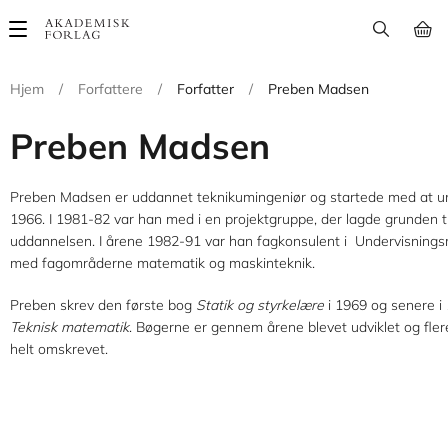
Main
navigation
Hjem
/
Forfattere
/
Forfatter
/
Preben Madsen
Preben Madsen
Preben Madsen er uddannet teknikumingeniør og startede med at un
1966. I 1981-82 var han med i en projektgruppe, der lagde grunden t
uddannelsen. I årene 1982-91 var han fagkonsulent i Undervisningsm
med fagområderne matematik og maskinteknik.
Preben skrev den første bog
Statik og styrkelære
i 1969 og senere i
Teknisk matematik
. Bøgerne er gennem årene blevet udviklet og fle
helt omskrevet.