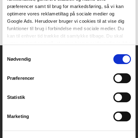
399,00 KR.
præferencer samt til brug for markedsføring, så vi kan
optimere vores reklametiltag på sociale medier og
Google Ads. Herudover bruger vi cookies til at vise dig
funktioner til brug i forbindelse med sociale medier. Du
kan til enhver tid trække dit samtykke tilbage. Du skal
være opmærksom på, at vores hjemmeside muligvis ikke
fungerer optimalt, hvis du ikke accepterer cookies eller
Samtykkevalg
tilbagetrækker et samtykke.
Nødvendig
Akademisk Forlag
Vognmagergade 11
Præferencer
1120 København K
CVR 76351910
Statistik
Kontakt kundeservice
Marketing
Mandag-fredag: kl. 10-15
+45 70 23 40 80