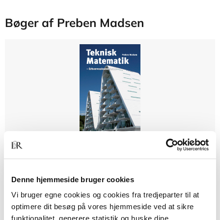
Bøger af Preben Madsen
Hardcover
Teknisk Matematik
Preben Madsen
Denne hjemmeside bruger cookies
Vi bruger egne cookies og cookies fra tredjeparter til at
optimere dit besøg på vores hjemmeside ved at sikre
funktionalitet, generere statistik og huske dine