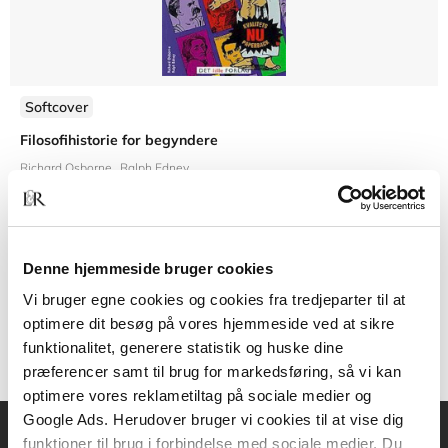
Softcover
Filosofihistorie for begyndere
Richard Osborne
Ralph Edney
Denne hjemmeside bruger cookies
249,95 KR.
Vi bruger egne cookies og cookies fra tredjeparter til at
optimere dit besøg på vores hjemmeside ved at sikre
funktionalitet, generere statistik og huske dine
præferencer samt til brug for markedsføring, så vi kan
optimere vores reklametiltag på sociale medier og
Google Ads. Herudover bruger vi cookies til at vise dig
funktioner til brug i forbindelse med sociale medier. Du