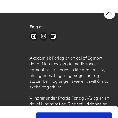
Følg os
Akademisk Forlag er en del af Egmont,
der er Nordens største mediekoncern.
Egmont bring stories to life gennem TV,
film, games, bøger og magasiner og
støtter børn og unge i svære livsvilkår i at
skabe et godt liv.
Vi hører under
Praxis Forlag A/S
og er en
del af
Lindhardt og Ringhof Uddannelse
sammen med
Alinea
,
GoTutor
, hvor det er
muligt at få lektiehjælp (også i
Norge
),