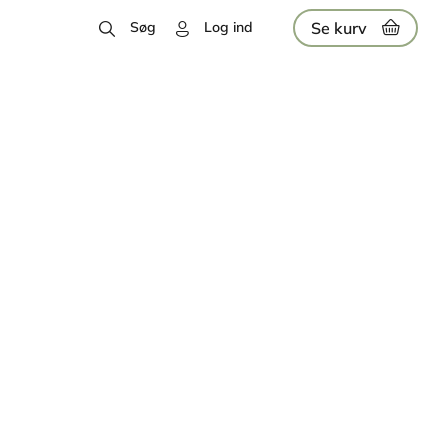
Se kurv
Søg
Log ind