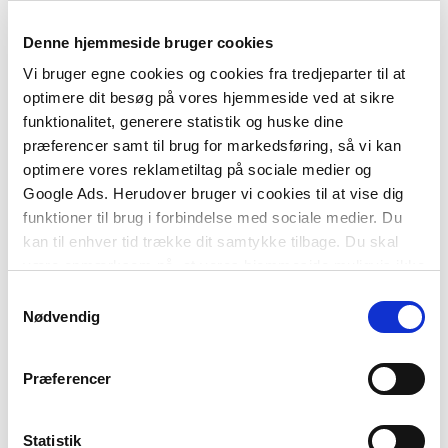
Denne hjemmeside bruger cookies
Vi bruger egne cookies og cookies fra tredjeparter til at
2 formater
optimere dit besøg på vores hjemmeside ved at sikre
Forstå barnet indefra
funktionalitet, generere statistik og huske dine
Susan Hart
Sanne-Marie Ea Nielsen
præferencer samt til brug for markedsføring, så vi kan
optimere vores reklametiltag på sociale medier og
Google Ads. Herudover bruger vi cookies til at vise dig
funktioner til brug i forbindelse med sociale medier. Du
Fra
kan til enhver tid trække dit samtykke tilbage. Du skal
229,95 KR.
være opmærksom på, at vores hjemmeside muligvis ikke
fungerer optimalt, hvis du ikke accepterer cookies eller
Samtykkevalg
tilbagetrækker et samtykke.
Nødvendig
Præferencer
Statistik