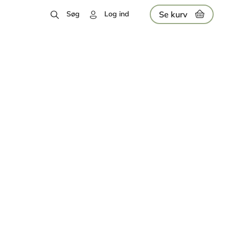
Se kurv
Søg
Log ind