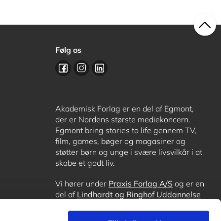
Følg os
Akademisk Forlag er en del af Egmont,
der er Nordens største mediekoncern.
Egmont bring stories to life gennem TV,
film, games, bøger og magasiner og
støtter børn og unge i svære livsvilkår i at
skabe et godt liv.
Vi hører under
Praxis Forlag A/S
og er en
del af
Lindhardt og Ringhof Uddannelse
sammen med
Alinea
,
GoTutor
, hvor det er
muligt at få lektiehjælp (også i
Norge
),