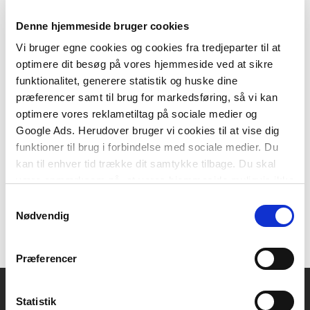
Denne hjemmeside bruger cookies
Vi bruger egne cookies og cookies fra tredjeparter til at
optimere dit besøg på vores hjemmeside ved at sikre
2 formater
funktionalitet, generere statistik og huske dine
Grundfaglig viden om Profession og samfund
præferencer samt til brug for markedsføring, så vi kan
Britta Drumstrei
Trine Holst Mortensen
optimere vores reklametiltag på sociale medier og
Google Ads. Herudover bruger vi cookies til at vise dig
funktioner til brug i forbindelse med sociale medier. Du
Fra
kan til enhver tid trække dit samtykke tilbage. Du skal
289,95 KR.
være opmærksom på, at vores hjemmeside muligvis ikke
fungerer optimalt, hvis du ikke accepterer cookies eller
Samtykkevalg
tilbagetrækker et samtykke.
Nødvendig
Præferencer
Statistik