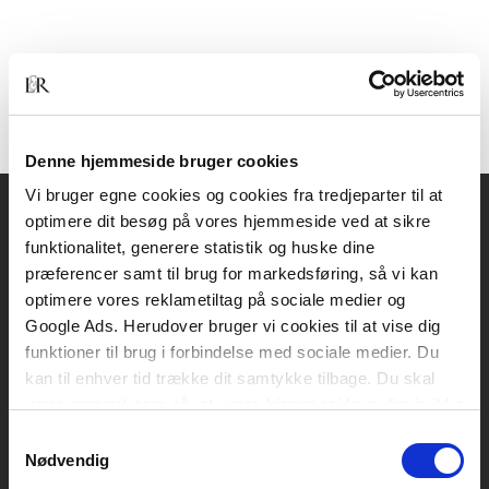
Denne hjemmeside bruger cookies
Vi bruger egne cookies og cookies fra tredjeparter til at
optimere dit besøg på vores hjemmeside ved at sikre
Akademisk Forlag
funktionalitet, generere statistik og huske dine
Vognmagergade 11
præferencer samt til brug for markedsføring, så vi kan
1120 København K
optimere vores reklametiltag på sociale medier og
Google Ads. Herudover bruger vi cookies til at vise dig
CVR 76351910
funktioner til brug i forbindelse med sociale medier. Du
kan til enhver tid trække dit samtykke tilbage. Du skal
være opmærksom på, at vores hjemmeside muligvis ikke
Kontakt kundeservice
fungerer optimalt, hvis du ikke accepterer cookies eller
Samtykkevalg
Mandag-fredag: kl. 10-15
tilbagetrækker et samtykke.
Nødvendig