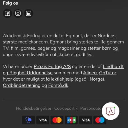
Følg os
Akademisk Forlag er en del af Egmont, der er Nordens
største mediekoncern. Egmont bring stories to life gennem
TV, film, games, bøger og magasiner og støtter børn og
unge i svære livsvilkår i at skabe et godt liv.
Vi hører under
Praxis Forlag A/S
og er en del af
Lindhardt
og Ringhof Uddannelse
sammen med
Alinea
,
GoTutor
,
hvor det er muligt at få lektiehjælp (også i
Norge
),
Ordblindetræning
og
Forstå.dk
.
Subfooter
Handelsbetingelser
Cookiepolitik
Persondatapolitik
menu
Subfooter
payment