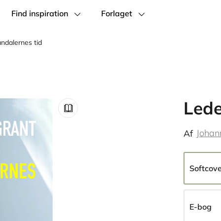
Find inspiration
Forlaget
andalernes tid
Lede
Johan
Af
Softcov
E-bog