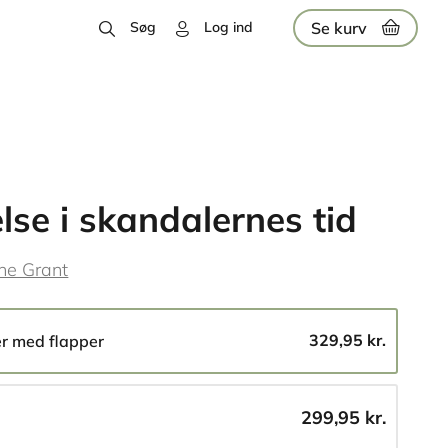
Se kurv
Søg
Log ind
lse i skandalernes tid
ne Grant
329,95 kr.
er med flapper
299,95 kr.