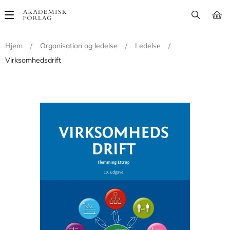
Main
navigation
Hjem
/
Organisation og ledelse
/
Ledelse
/
Virksomhedsdrift