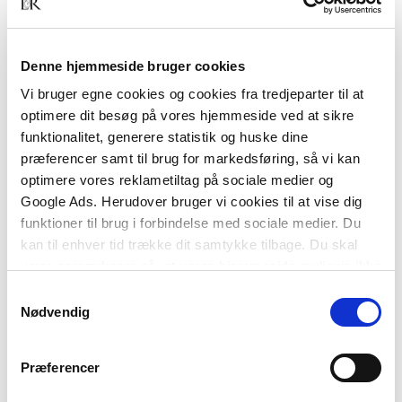
hvor drift og/eller forståelse af en virksomhed er en
del af pensum. Bogen er således velegnet til
undervisningen både på de tekniske og de
merkantile uddannelser.
Denne hjemmeside bruger cookies
Vi bruger egne cookies og cookies fra tredjeparter til at
Bogens indhold og opbygning gør den særdeles
optimere dit besøg på vores hjemmeside ved at sikre
velegnet som opslagsbog.
funktionalitet, generere statistik og huske dine
præferencer samt til brug for markedsføring, så vi kan
optimere vores reklametiltag på sociale medier og
Google Ads. Herudover bruger vi cookies til at vise dig
funktioner til brug i forbindelse med sociale medier. Du
kan til enhver tid trække dit samtykke tilbage. Du skal
være opmærksom på, at vores hjemmeside muligvis ikke
fungerer optimalt, hvis du ikke accepterer cookies eller
Samtykkevalg
tilbagetrækker et samtykke.
Nødvendig
Af samme forfatter
Præferencer