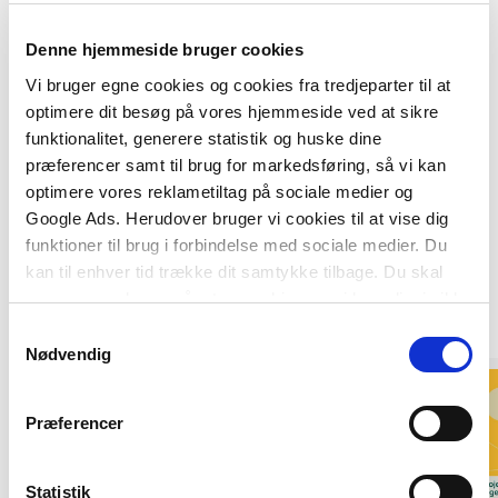
subject, “Organization and work psychology”.
Denne hjemmeside bruger cookies
Vi bruger egne cookies og cookies fra tredjeparter til at
optimere dit besøg på vores hjemmeside ved at sikre
funktionalitet, generere statistik og huske dine
præferencer samt til brug for markedsføring, så vi kan
optimere vores reklametiltag på sociale medier og
Google Ads. Herudover bruger vi cookies til at vise dig
funktioner til brug i forbindelse med sociale medier. Du
Af samme forfatter
kan til enhver tid trække dit samtykke tilbage. Du skal
være opmærksom på, at vores hjemmeside muligvis ikke
fungerer optimalt, hvis du ikke accepterer cookies eller
Samtykkevalg
tilbagetrækker et samtykke.
Nødvendig
Præferencer
Statistik