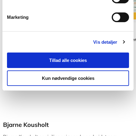
Marketing
2 formater
2 formater
Forandringsledelse - teori og praksis
Project management
Vis detaljer
practice, Toolbox
Bjarne Kousholt
Bjarne Kousholt
Tillad alle cookies
Fra
Fra
Kun nødvendige cookies
579,95 KR.
409,95 KR.
Bjarne Kousholt