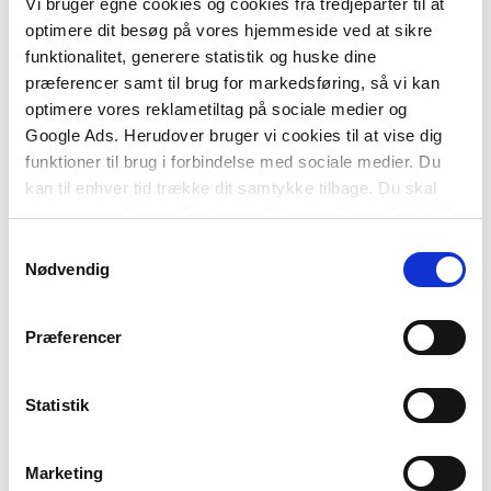
Vi bruger egne cookies og cookies fra tredjeparter til at
2 formater
2 formater
optimere dit besøg på vores hjemmeside ved at sikre
Musikken i pædagogikken
Pædagogens
funktionalitet, generere statistik og huske dine
relationskompetence
Thomas Thorsen
præferencer samt til brug for markedsføring, så vi kan
Louise Klinge
Tina Brandt
optimere vores reklametiltag på sociale medier og
Google Ads. Herudover bruger vi cookies til at vise dig
Fra
Fra
funktioner til brug i forbindelse med sociale medier. Du
269,95 KR.
209,95 KR.
kan til enhver tid trække dit samtykke tilbage. Du skal
være opmærksom på, at vores hjemmeside muligvis ikke
fungerer optimalt, hvis du ikke accepterer cookies eller
Samtykkevalg
tilbagetrækker et samtykke.
Nødvendig
Præferencer
Statistik
Marketing
2 formater
2 formater