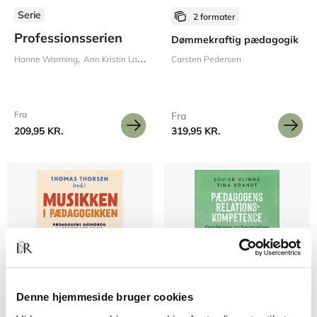
Serie
2 formater
Professionsserien
Dømmekraftig pædagogik
Hanne Warming
Ann Kristin Larsen
Margit Harder
Carsten Pedersen
Maria Appel Nissen
Emil
Fra
Fra
209,95 KR.
319,95 KR.
Denne hjemmeside bruger cookies