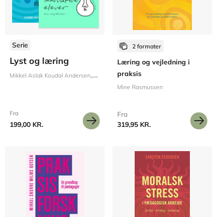
Serie
2 formater
Lyst og læring
Læring og vejledning i
praksis
Mikkel Aslak Koudal Andersen
Lilian Rohde
Anja Lea Olsen
Merete Brudho
Mine Rasmussen
Fra
Fra
199,00 KR.
319,95 KR.