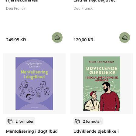
Hjernekufferten
Liva er højt begavet
Dea Franck
Dea Franck
249,95 KR.
120,00 KR.
2 formater
2 formater
Mentalisering i dagtilbud
Udviklende øjeblikke i