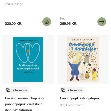
Louise Klinge
Fra
320,00 KR.
269,95 KR.
2 formater
2 formater
Forældresamarbejde og
Pædagogik i dagplejen
pædagogisk værtskab i
Birgit Stechmann
daginstitutionen