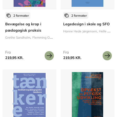
2 formater
2 formater
Bevægelse og krop i
Legedesign i skole og SFO
pædagogisk praksis
Hanne Hede Jørgensen
Helle Marie Skovbjerg
Grethe Sandholm
Flemming Oehlenschlæger Nørgaard
Fra
Fra
219,95 KR.
219,95 KR.