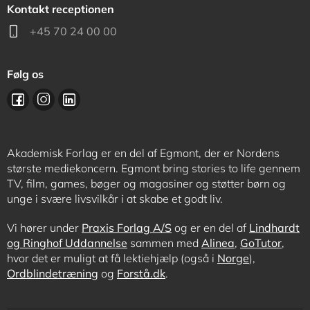
Kontakt receptionen
+45 70 24 00 00
Følg os
Akademisk Forlag er en del af Egmont, der er Nordens
største mediekoncern. Egmont bring stories to life gennem
TV, film, games, bøger og magasiner og støtter børn og
unge i svære livsvilkår i at skabe et godt liv.
Vi hører under
Praxis Forlag A/S
og er en del af
Lindhardt
og Ringhof Uddannelse
sammen med
Alinea
,
GoTutor
,
hvor det er muligt at få lektiehjælp (også i
Norge
),
Ordblindetræning
og
Forstå.dk
.