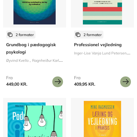
2 formater
2 formater
Grundbog i pædagogisk
Professionel vejledning
I
nger-Lise Vanja Lund Petersen
psykologi
Bo K
Øyvind Kvello
Ragnheiður Karlsdóttir
Ingunn Dahler Hybertsen
Fra
Fra
449,00 KR.
409,95 KR.