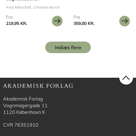
Anja Marschall
Crisstina Munck
Fra
Fra
219,95 KR.
359,00 KR.
Indlæs flere
Akademisk Forlag
Vognmagergade 11
1120 København K
CVR 76351910