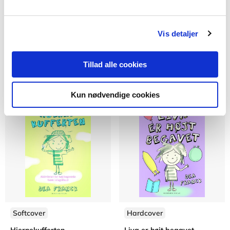
Faglig ledelse i
Lige muligheder
ældreplejen
Margrethe Hjerrild
Vis detaljer
Iben Ljungmann
Tillad alle cookies
Fra
Fra
319,95 KR.
269,95 KR.
Kun nødvendige cookies
Softcover
Hardcover