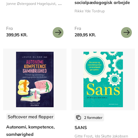
socialpædagogisk arbejde
Janne Østergaard Hagelquist
Camilla Jensen Hamre
Sarah Long Jonsson
Rikke Yde Tordrup
Fra
Fra
399,95 KR.
289,95 KR.
Softcover med flapper
2 formater
Autonomi, kompetence,
SANS
samhørighed
Gitte Frost
Ida Skytte Jakobsen