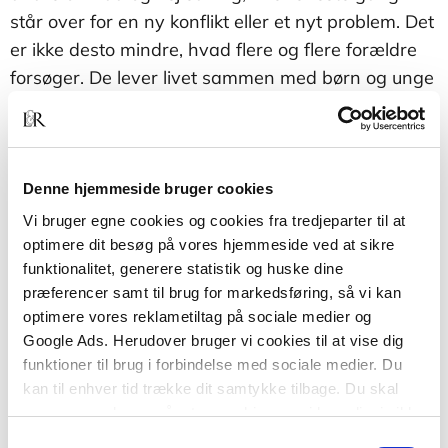
står over for en ny konflikt eller et nyt problem. Det
er ikke desto mindre, hvad flere og flere forældre
forsøger. De lever livet sammen med børn og unge
så at sige fra konflikt til konflikt og forestiller sig, at
der findes løsninger, som er præcist tilpasset f.eks.
soveproblemer, spiseproblemer,
morgensituationen, skoletræthed, alkoholforbrug,
Denne hjemmeside bruger cookies
spisevaner osv. Det gør der ikke! Der findes
Vi bruger egne cookies og cookies fra tredjeparter til at
derimod nogle overordnede principper og værdier,
optimere dit besøg på vores hjemmeside ved at sikre
funktionalitet, generere statistik og huske dine
som kan vejlede os i retning af individuelle
præferencer samt til brug for markedsføring, så vi kan
løsninger. Disse værdier er som Jesper Juul
optimere vores reklametiltag på sociale medier og
fremhæver som grundlaget for et vellykket
Google Ads. Herudover bruger vi cookies til at vise dig
familieliv, der udfolder sig i et fællesskab under de
funktioner til brug i forbindelse med sociale medier. Du
voksnes lederskab.
kan til enhver tid trække dit samtykke tilbage. Du skal
være opmærksom på, at vores hjemmeside muligvis ikke
fungerer optimalt, hvis du ikke accepterer cookies eller
Samtykkevalg