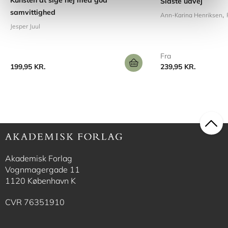
Kunsten at sige nej med god
Sidste udvej
samvittighed
Ann-Karina Henriksen
Jesper Juul
Fra
199,95 KR.
239,95 KR.
Akademisk Forlag
Vognmagergade 11
1120 København K
CVR 76351910