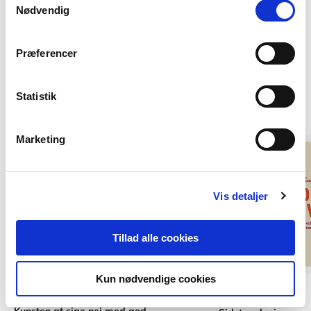
tilbagetrækker et samtykke.
Nødvendig
Præferencer
Statistik
Andre har også købt
Marketing
Vis detaljer
Tillad alle cookies
Kun nødvendige cookies
Hardcover
2 formater