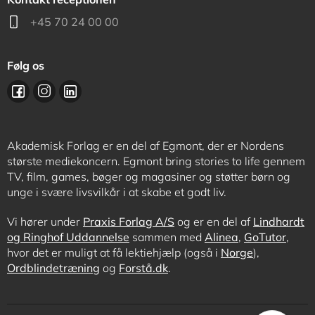
+45 70 24 00 00
Følg os
Akademisk Forlag er en del af Egmont, der er Nordens
største mediekoncern. Egmont bring stories to life gennem
TV, film, games, bøger og magasiner og støtter børn og
unge i svære livsvilkår i at skabe et godt liv.
Vi hører under
Praxis Forlag A/S
og er en del af
Lindhardt
og Ringhof Uddannelse
sammen med
Alinea
,
GoTutor
,
hvor det er muligt at få lektiehjælp (også i
Norge
),
Ordblindetræning
og
Forstå.dk
.