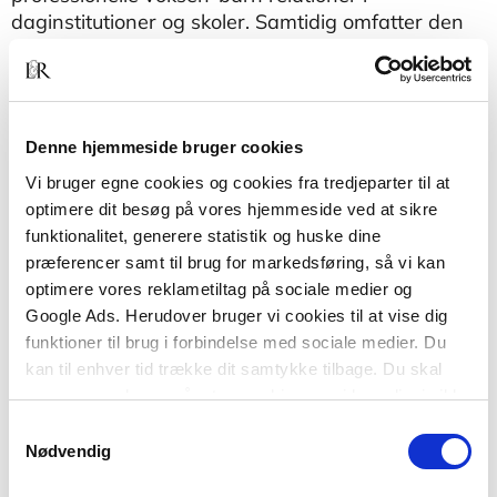
daginstitutioner og skoler. Samtidig omfatter den
alle de øvrige relationer i den pædagogiske verden
– de kollegiale relationer, de ledelsesmæssige og
relationen mellem fagfolk og forældre – og
understreger gensidigheden som en central
Denne hjemmeside bruger cookies
kvalitet, hvor der ikke findes noget reelt
modsætningsforhold mellem parternes behov for
Vi bruger egne cookies og cookies fra tredjeparter til at
respekt, udfordring og udvikling af personlig
optimere dit besøg på vores hjemmeside ved at sikre
integritet og ansvarlighed.
funktionalitet, generere statistik og huske dine
præferencer samt til brug for markedsføring, så vi kan
optimere vores reklametiltag på sociale medier og
Google Ads. Herudover bruger vi cookies til at vise dig
funktioner til brug i forbindelse med sociale medier. Du
kan til enhver tid trække dit samtykke tilbage. Du skal
være opmærksom på, at vores hjemmeside muligvis ikke
fungerer optimalt, hvis du ikke accepterer cookies eller
Samtykkevalg
tilbagetrækker et samtykke.
Nødvendig
Af samme forfatter