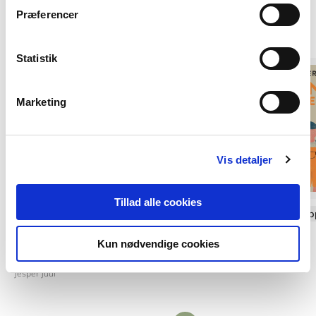
Præferencer
Statistik
Marketing
Vis detaljer
Tillad alle cookies
Hardcover
Softcover med flap
Kunsten at sige nej med god
Bonusforældre
Kun nødvendige cookies
samvittighed
Jesper Juul
Jesper Juul