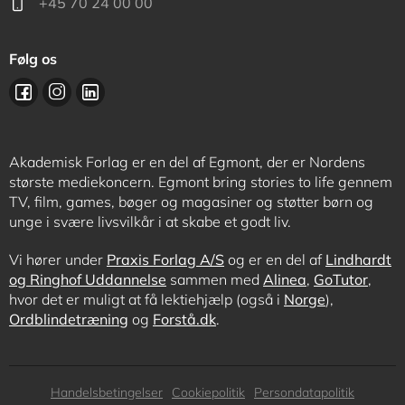
+45 70 24 00 00
Følg os
Akademisk Forlag er en del af Egmont, der er Nordens
største mediekoncern. Egmont bring stories to life gennem
TV, film, games, bøger og magasiner og støtter børn og
unge i svære livsvilkår i at skabe et godt liv.
Vi hører under
Praxis Forlag A/S
og er en del af
Lindhardt
og Ringhof Uddannelse
sammen med
Alinea
,
GoTutor
,
hvor det er muligt at få lektiehjælp (også i
Norge
),
Ordblindetræning
og
Forstå.dk
.
Subfooter
Handelsbetingelser
Cookiepolitik
Persondatapolitik