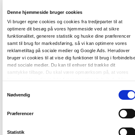
Forfattergruppen består af fremtrædende forskere,
undervisere og fagfolk, som ud fra hver deres
Denne hjemmeside bruger cookies
vinkel byder på både teoretiske overvejelser og
Vi bruger egne cookies og cookies fra tredjeparter til at
inspiration til udvikling af en kompetent praksis.
optimere dit besøg på vores hjemmeside ved at sikre
Fælles for bidragene er, at de placerer sig i et
funktionalitet, generere statistik og huske dine præferencer
pædagogisk univers, der tager afsæt i et
samt til brug for markedsføring, så vi kan optimere vores
kompetencefelt med fire pædagogiske
reklametiltag på sociale medier og Google Ads. Herudover
verdenshjørner – etik, dannelse, relationer og
bruger vi cookies til at vise dig funktioner til brug i forbindels
metodologi. Det er nødvendigt at beskæftige sig
med sociale medier. Du kan til enhver tid trække dit
aktivt med dem alle for at skabe et trygt og
samtykke tilbage. Du skal være opmærksom på, at vores
stimulerende miljø, hvor pædagoger hver for sig og
hjemmeside muligvis ikke fungerer optimalt, hvis du ikke
sammen kan udfolde deres kompetencer som
accepterer cookies eller tilbagetrækker et samtykke.
Samtykkevalg
fagpersoner.
Nødvendig
Målet med antologien er ikke at levere en færdig
Præferencer
opskrift på, hvordan man skal gribe den
pædagogiske udfordring an. Kompetencer bør
konstant være i bevægelse og udfordres af
Statistik