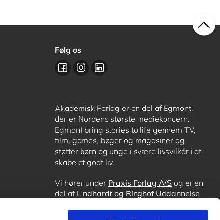
Følg os
Akademisk Forlag er en del af Egmont,
der er Nordens største mediekoncern.
Egmont bring stories to life gennem TV,
film, games, bøger og magasiner og
støtter børn og unge i svære livsvilkår i at
skabe et godt liv.
Vi hører under
Praxis Forlag A/S
og er en
del af
Lindhardt og Ringhof Uddannelse
sammen med
Alinea
,
GoTutor
, hvor det er
muligt at få lektiehjælp (også i
Norge
),