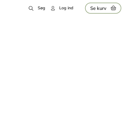
Se kurv
Søg
Log ind