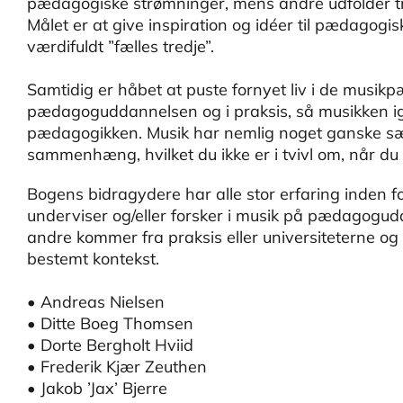
pædagogiske strømninger, mens andre udfolder tr
Målet er at give inspiration og idéer til pædagog
værdifuldt ”fælles tredje”.
Samtidig er håbet at puste fornyet liv i de musik
pædagoguddannelsen og i praksis, så musikken igen 
pædagogikken. Musik har nemlig noget ganske sær
sammenhæng, hvilket du ikke er i tvivl om, når du
Bogens bidragydere har alle stor erfaring inden f
underviser og/eller forsker i musik på pædagogud
andre kommer fra praksis eller universiteterne og
bestemt kontekst.
• Andreas Nielsen
• Ditte Boeg Thomsen
• Dorte Bergholt Hviid
• Frederik Kjær Zeuthen
• Jakob ’Jax’ Bjerre