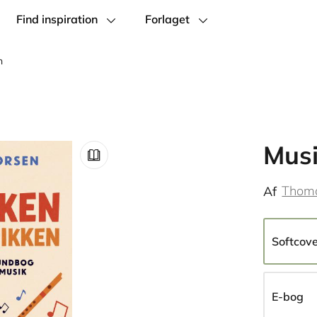
Find inspiration
Forlaget
n
Musi
Thoma
Af
Softcov
E-bog