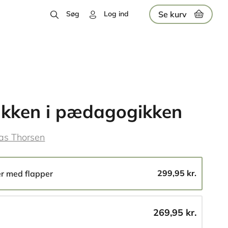
Se kurv
Søg
Log ind
kken i pædagogikken
s Thorsen
299,95 kr.
er med flapper
269,95 kr.