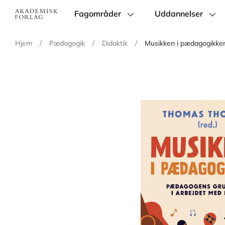
Fagområder
Uddannelser
Main
navigation
Hjem
/
Pædagogik
/
Didaktik
/
Musikken i pædagogikke