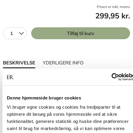
Prisen er inkl, moms
299,95 kr.
1
Tilføj til kurv
BESKRIVELSE
YDERLIGERE INFO
Pædagogen som leder af børnegrupper og
læringsmiljø
præsenterer strategier samt konkrete
metoder og værktøjer, der bidrager til, at
Denne hjemmeside bruger cookies
pædagogers ledelse af børnegrupper og
læringsmiljø lykkes, så børnene kommer trygt og
Vi bruger egne cookies og cookies fra tredjeparter til at
godt gennem nogle vigtige år af deres liv.
optimere dit besøg på vores hjemmeside ved at sikre
funktionalitet, generere statistik og huske dine præferencer
Anden udgave af bogen understøtter arbejdet
samt til brug for markedsføring, så vi kan optimere vores