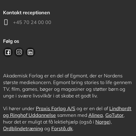
Kontakt receptionen
+45 70 24 00 00
Følg os
Akademisk Forlag er en del af Egmont, der er Nordens
største mediekoncern. Egmont bring stories to life gennem
TV, film, games, bøger og magasiner og støtter børn og
unge i svære livsvilkår i at skabe et godt liv.
Vi hører under
Praxis Forlag A/S
og er en del af
Lindhardt
og Ringhof Uddannelse
sammen med
Alinea
,
GoTutor
,
hvor det er muligt at få lektiehjælp (også i
Norge
),
Ordblindetræning
og
Forstå.dk
.