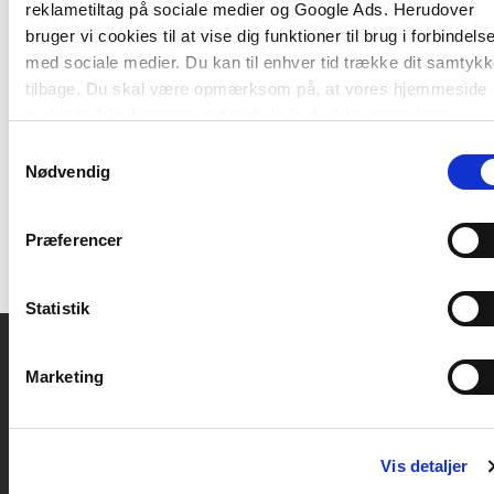
med at implementere den nye styrkede læreplan.
reklametiltag på sociale medier og Google Ads. Herudover
Forfatteren giver sine bud på et bredt
bruger vi cookies til at vise dig funktioner til brug i forbindels
læringsbegreb og på, hvordan begrebet
med sociale medier. Du kan til enhver tid trække dit samtyk
læringsmiljø kan defineres og forstås i en
tilbage. Du skal være opmærksom på, at vores hjemmeside
dagtilbudskontekst. Derudover får læseren
muligvis ikke fungerer optimalt, hvis du ikke accepterer
eksempler på, hvordan pædagoger kan udvikle og
cookies eller tilbagetrækker et samtykke.
Samtykkevalg
evaluere dagtilbuddets læringsmiljø.
Nødvendig
Præferencer
Statistik
Marketing
Akademisk Forlag
Vognmagergade 11
1120 København K
Vis detaljer
CVR 76351910