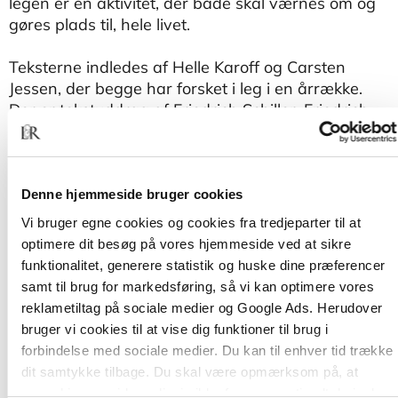
legen er en aktivitet, der både skal værnes om og
gøres plads til, hele livet.
Teksterne indledes af Helle Karoff og Carsten
Jessen, der begge har forsket i leg i en årrække.
Der er tekstuddrag af Friedrich Schiller, Friedrich
Fröbel, Mihail Spariuso, John Dewey, Lev Vygotsky,
Johan Huizinga, Gregory Bateson, Roger Caillois,
Jean Piaget, Arthur Koestler, Hans-George
Gadamer, Clifford Geertz, Csikszentmihalyi,
Denne hjemmeside bruger cookies
Michael Apter, Flemming Mouritsen, Brian Sutton-
Vi bruger egne cookies og cookies fra tredjeparter til at
Smith og Carsten Jessen.
optimere dit besøg på vores hjemmeside ved at sikre
funktionalitet, generere statistik og huske dine præferencer
samt til brug for markedsføring, så vi kan optimere vores
reklametiltag på sociale medier og Google Ads. Herudover
bruger vi cookies til at vise dig funktioner til brug i
forbindelse med sociale medier. Du kan til enhver tid trække
dit samtykke tilbage. Du skal være opmærksom på, at
vores hjemmeside muligvis ikke fungerer optimalt, hvis du