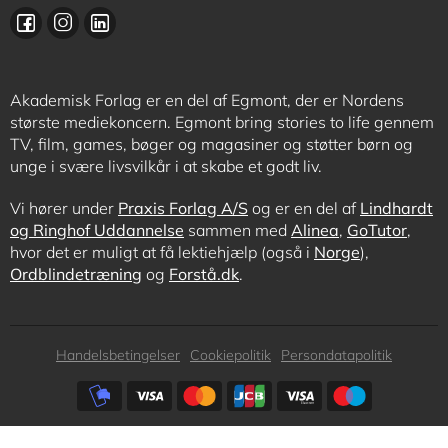
Akademisk Forlag er en del af Egmont, der er Nordens
største mediekoncern. Egmont bring stories to life gennem
TV, film, games, bøger og magasiner og støtter børn og
unge i svære livsvilkår i at skabe et godt liv.
Vi hører under
Praxis Forlag A/S
og er en del af
Lindhardt
og Ringhof Uddannelse
sammen med
Alinea
,
GoTutor
,
hvor det er muligt at få lektiehjælp (også i
Norge
),
Ordblindetræning
og
Forstå.dk
.
Subfooter
Handelsbetingelser
Cookiepolitik
Persondatapolitik
menu
Subfooter
payment
options