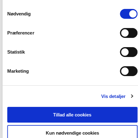
ikke accepterer cookies eller tilbagetrækker et samtykke.
Samtykkevalg
Nødvendig
Af samme forfatter
Præferencer
Statistik
Marketing
Softcover
Vis detaljer
Om leg
Helle Karoff
Tillad alle cookies
Kun nødvendige cookies