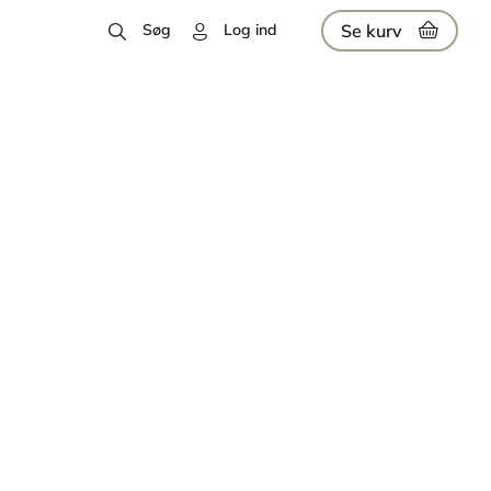
Se kurv
Søg
Log ind