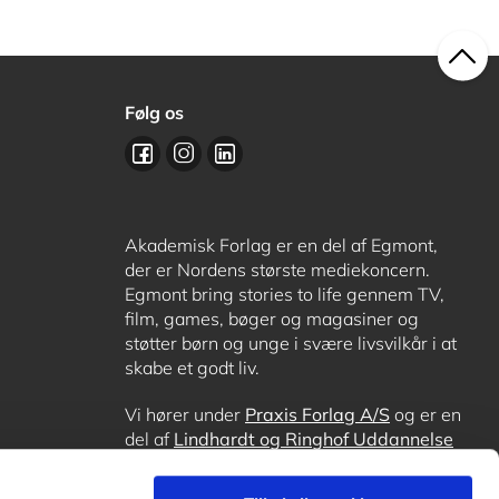
Følg os
Akademisk Forlag er en del af Egmont,
der er Nordens største mediekoncern.
Egmont bring stories to life gennem TV,
film, games, bøger og magasiner og
støtter børn og unge i svære livsvilkår i at
skabe et godt liv.
Vi hører under
Praxis Forlag A/S
og er en
del af
Lindhardt og Ringhof Uddannelse
sammen med
Alinea
,
GoTutor
, hvor det er
muligt at få lektiehjælp (også i
Norge
),