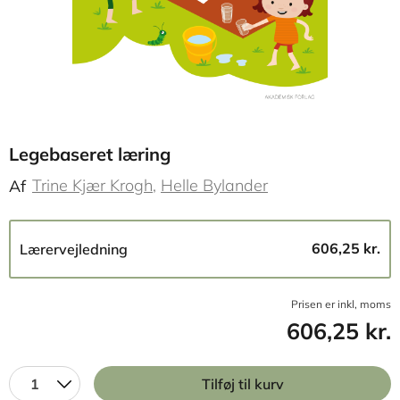
Legebaseret læring
Trine Kjær Krogh
Helle Bylander
Af
606,25 kr.
Lærervejledning
Prisen er inkl, moms
606,25 kr.
1
Tilføj til kurv