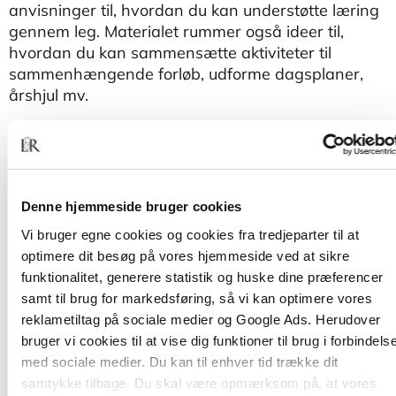
anvisninger til, hvordan du kan understøtte læring
gennem leg. Materialet rummer også ideer til,
hvordan du kan sammensætte aktiviteter til
sammenhængende forløb, udforme dagsplaner,
årshjul mv.
Legebaseret læring
er udviklet og afprøvet i et tæt
samarbejde mellem forskere og pædagoger fra
mere end 80 daginstitutioner.
Denne hjemmeside bruger cookies
Vi bruger egne cookies og cookies fra tredjeparter til at
optimere dit besøg på vores hjemmeside ved at sikre
funktionalitet, generere statistik og huske dine præferencer
samt til brug for markedsføring, så vi kan optimere vores
reklametiltag på sociale medier og Google Ads. Herudover
bruger vi cookies til at vise dig funktioner til brug i forbindels
med sociale medier. Du kan til enhver tid trække dit
Af samme forfatter
samtykke tilbage. Du skal være opmærksom på, at vores