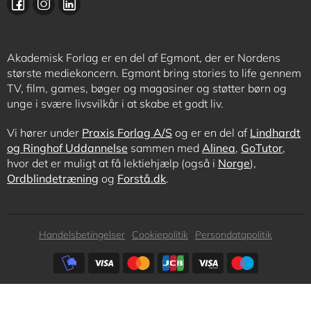
Akademisk Forlag er en del af Egmont, der er Nordens
største mediekoncern. Egmont bring stories to life gennem
TV, film, games, bøger og magasiner og støtter børn og
unge i svære livsvilkår i at skabe et godt liv.
Vi hører under
Praxis Forlag A/S
og er en del af
Lindhardt
og Ringhof Uddannelse
sammen med
Alinea
,
GoTutor
,
hvor det er muligt at få lektiehjælp (også i
Norge
),
Ordblindetræning
og
Forstå.dk
.
Subfooter
Handelsbetingelser
Cookiepolitik
Persondatapolitik
menu
Subfooter
payment
options