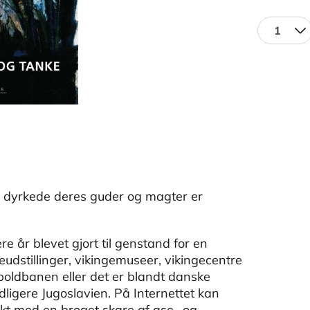
1
 dyrkede deres guder og magter er
e år blevet gjort til genstand for en
geudstillinger, vikingemuseer, vikingecentre
boldbanen eller det er blandt danske
dligere Jugoslavien. På Internettet kan
t med en broget skare af ase- og