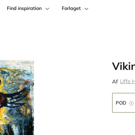
Find inspiration
Forlaget
Viki
Uffe 
Af
POD