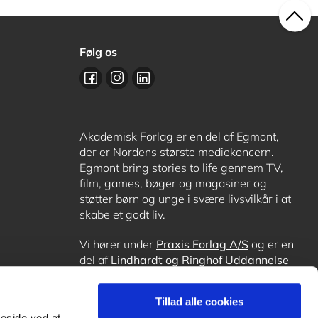
Følg os
Akademisk Forlag er en del af Egmont,
der er Nordens største mediekoncern.
Egmont bring stories to life gennem TV,
film, games, bøger og magasiner og
støtter børn og unge i svære livsvilkår i at
skabe et godt liv.
Vi hører under
Praxis Forlag A/S
og er en
del af
Lindhardt og Ringhof Uddannelse
sammen med
Alinea
,
GoTutor
, hvor det er
muligt at få lektiehjælp (også i
Norge
),
Tillad alle cookies
Ordblindetræning
og
Forstå.dk
.
meside ved at