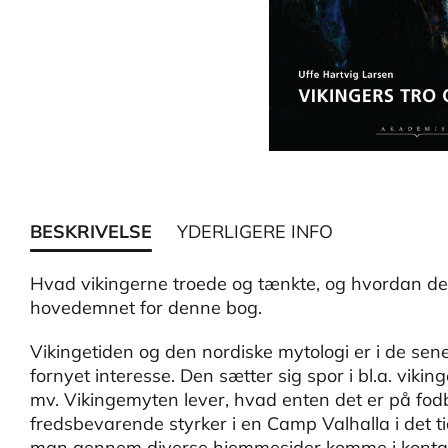
BESKRIVELSE
YDERLIGERE INFO
Hvad vikingerne troede og tænkte, og hvordan de
hovedemnet for denne bog.
Vikingetiden og den nordiske mytologi er i de sener
fornyet interesse. Den sætter sig spor i bl.a. vikin
mv. Vikingemyten lever, hvad enten det er på fod
fredsbevarende styrker i en Camp Valhalla i det ti
man gennem diverse hjemmesider komme i kontak