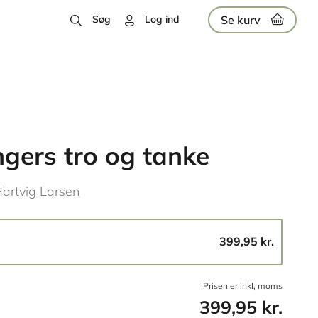
Se kurv
Søg
Log ind
ngers tro og tanke
Hartvig Larsen
399,95 kr.
Prisen er inkl, moms
399,95 kr.