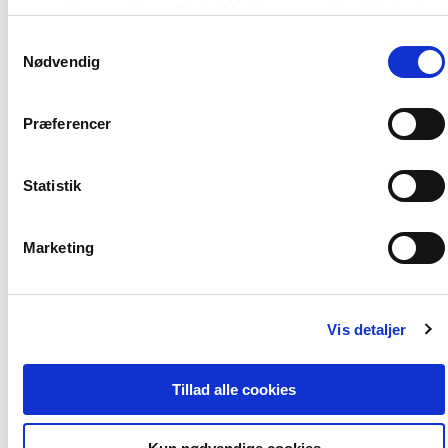
vores hjemmeside muligvis ikke fungerer optimalt, hvis du
ikke accepterer cookies eller tilbagetrækker et samtykke.
Samtykkevalg
Nødvendig
Af samme forfatter
Præferencer
Statistik
Marketing
Vis detaljer
2 formater
Børne- og ungdomspsykiatri – nye
Tillad alle cookies
perspektiver og uanede muligheder
Søren Hertz