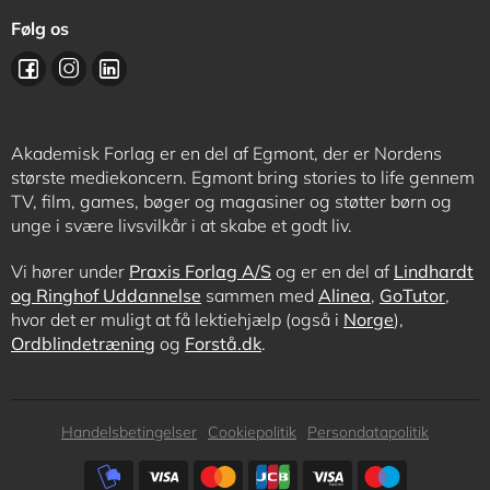
Følg os
Akademisk Forlag er en del af Egmont, der er Nordens
største mediekoncern. Egmont bring stories to life gennem
TV, film, games, bøger og magasiner og støtter børn og
unge i svære livsvilkår i at skabe et godt liv.
Vi hører under
Praxis Forlag A/S
og er en del af
Lindhardt
og Ringhof Uddannelse
sammen med
Alinea
,
GoTutor
,
hvor det er muligt at få lektiehjælp (også i
Norge
),
Ordblindetræning
og
Forstå.dk
.
Subfooter
Handelsbetingelser
Cookiepolitik
Persondatapolitik
menu
Subfooter