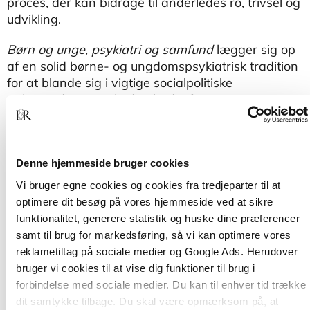
proces, der kan bidrage til anderledes ro, trivsel og
udvikling.
Børn og unge, psykiatri og samfund
lægger sig op
af en solid børne- og ungdomspsykiatrisk tradition
for at blande sig i vigtige socialpolitiske
anliggender. Social udsathed, afmagt og
oplevelser af forkerthed kan få fænomener til at
fremtræde psykiatrisk. Men begrebet psykisk
sygdom fører til begrænset nysgerrighed.
Denne hjemmeside bruger cookies
Søren Hertz er børne- og ungdomspsykiater,
Vi bruger egne cookies og cookies fra tredjeparter til at
forfatter til
Børne- og ungdomspsykiatri – nye
optimere dit besøg på vores hjemmeside ved at sikre
perspektiver og uanede muligheder
(2008).
funktionalitet, generere statistik og huske dine præferencer
samt til brug for markedsføring, så vi kan optimere vores
reklametiltag på sociale medier og Google Ads. Herudover
bruger vi cookies til at vise dig funktioner til brug i
forbindelse med sociale medier. Du kan til enhver tid trække
dit samtykke tilbage. Du skal være opmærksom på, at