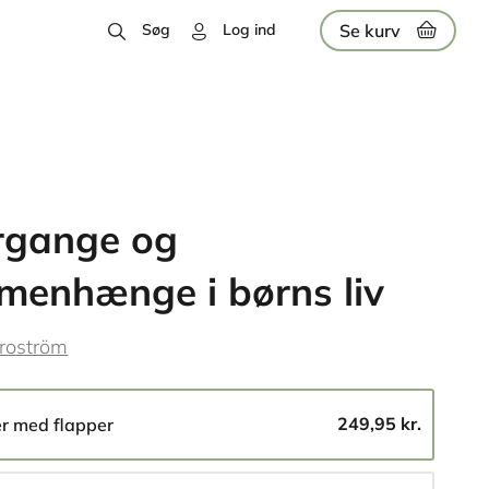
Se kurv
Søg
Log ind
rgange og
enhænge i børns liv
Broström
249,95 kr.
er med flapper