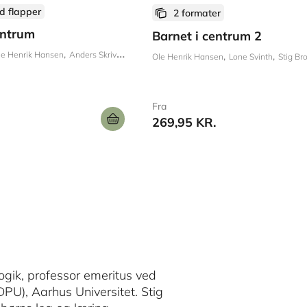
d flapper
2 formater
entrum
Barnet i centrum 2
le Henrik Hansen
Anders Skriver Jensen
Lone Svinth
Ole Henrik Hansen
Lone Svinth
Stig Br
Fra
269,95 KR.
gik, professor emeritus ved
U), Aarhus Universitet. Stig