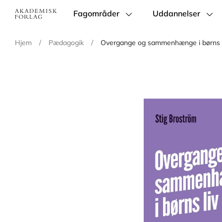
Fagområder
Uddannelser
Main
navigation
Hjem
/
Pædagogik
/
Overgange og sammenhænge i børns l