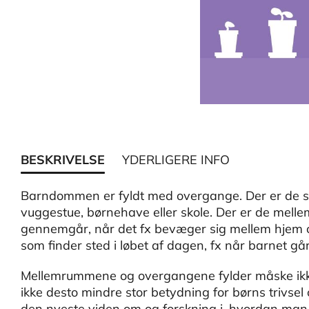
BESKRIVELSE
YDERLIGERE INFO
Barndommen er fyldt med overgange. Der er de sto
vuggestue, børnehave eller skole. Der er de mell
gennemgår, når det fx bevæger sig mellem hjem o
som finder sted i løbet af dagen, fx når barnet går
Mellemrummene og overgangene fylder måske ikk
ikke desto mindre stor betydning for børns trivse
den nyeste viden om og forskning i, hvordan man 