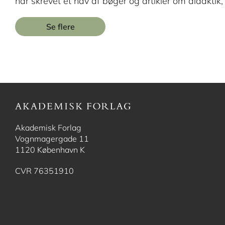
har skrevet et hav af bøger og artikler om didaktik,
Se flere
Akademisk Forlag
Vognmagergade 11
1120 København K
CVR 76351910