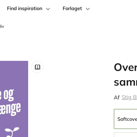
Find inspiration
Forlaget
iv
Ove
samm
Stig 
Af
Softcov