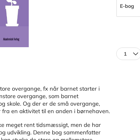
E-bog
1
re overgange, fx når barnet starter i
emstore overgange, som barnet
g skole. Og der er de små overgange,
 fra en aktivitet til en anden i børnehaven.
e meget rent tidsmæssigt, men de har
l og udvikling. Denne bog sammenfatter
kan styrke de store og mellemstore