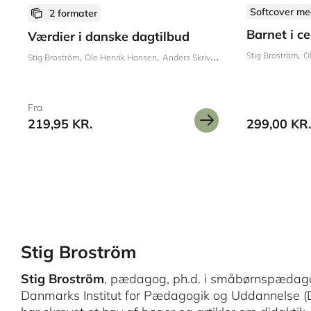
Softcover me
2 formater
Barnet i c
Værdier i danske dagtilbud
Stig Broström
O
Stig Broström
Ole Henrik Hansen
Anders Skriver Jensen
Fra
219,95 KR.
299,00 KR.
Stig Broström
Stig Broström
, pædagog, ph.d. i småbørnspædago
Danmarks Institut for Pædagogik og Uddannelse (DP