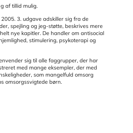
 af tillid mulig.
2005. 3. udgave adskiller sig fra de
r, spejling og jeg-støtte, beskrives mere
elt nye kapitler. De handler om antisocial
hjemlighed, stimulering, psykoterapi og
vender sig til alle faggrupper, der har
lustreret med mange eksempler, der med
anskeligheder, som mangelfuld omsorg
os omsorgssvigtede børn.