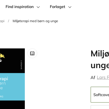
Find inspiration
Forlaget
api
/
Miljøterapi med børn og unge
Milj
ung
Lars 
Af
Softcov