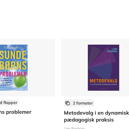
d flapper
2 formater
ns problemer
Metodevalg i en dynamisk
pædagogisk praksis
Lars Rasborg