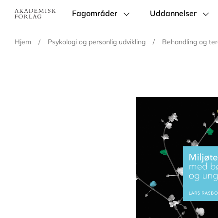
Fagområder
Uddannelser
Main
navigation
Hjem
/
Psykologi og personlig udvikling
/
Behandling og ter