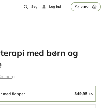
Se kurv
Søg
Log ind
øterapi med børn og
e
Rasborg
349,95 kr.
er med flapper