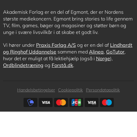
Akademisk Forlag er en del af Egmont, der er Nordens
største mediekoncern. Egmont bring stories to life gennem
TV, film, games, bøger og magasiner og støtter børn og
unge i svære livsvilkår i at skabe et godt liv.
Vi hører under
Praxis Forlag A/S
og er en del af
Lindhardt
og Ringhof Uddannelse
sammen med
Alinea
,
GoTutor
,
hvor det er muligt at få lektiehjælp (også i
Norge
),
Ordblindetræning
og
Forstå.dk
.
Subfooter
Handelsbetingelser
Cookiepolitik
Persondatapolitik
menu
Subfooter
payment
options