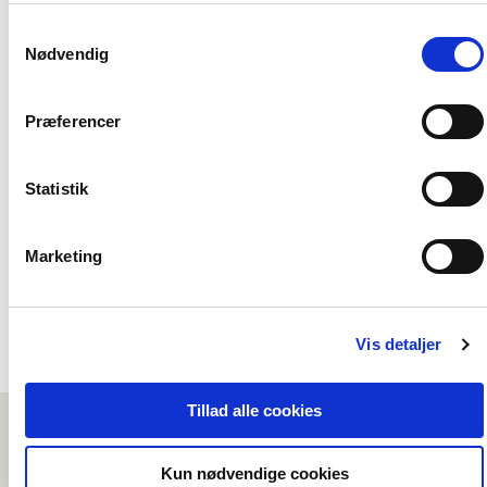
ikke accepterer cookies eller tilbagetrækker et samtykke.
Samtykkevalg
Nødvendig
Softcover med flapper
2 formater
Præferencer
Den meningsfulde virksomhed
I tusind stykker
Lars Sandstrøm
Lotte Rubæk
Bo Møhl
Statistik
Fra
Marketing
329,00 KR.
409,95 KR.
Vis detaljer
Tillad alle cookies
Kun nødvendige cookies