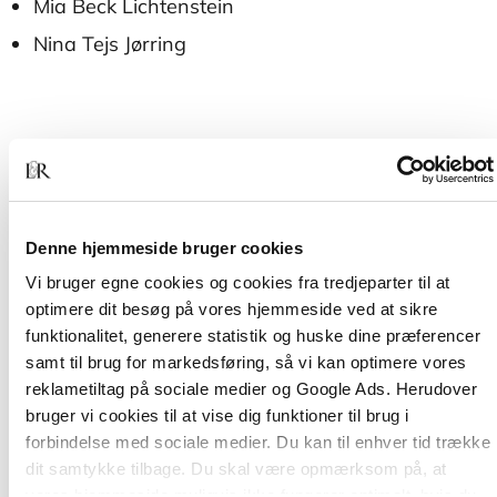
Mia Beck Lichtenstein
Nina Tejs Jørring
Denne hjemmeside bruger cookies
Vi bruger egne cookies og cookies fra tredjeparter til at
Andre har også købt
optimere dit besøg på vores hjemmeside ved at sikre
funktionalitet, generere statistik og huske dine præferencer
samt til brug for markedsføring, så vi kan optimere vores
reklametiltag på sociale medier og Google Ads. Herudover
bruger vi cookies til at vise dig funktioner til brug i
forbindelse med sociale medier. Du kan til enhver tid trække
dit samtykke tilbage. Du skal være opmærksom på, at
vores hjemmeside muligvis ikke fungerer optimalt, hvis du