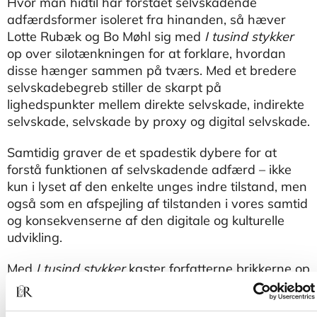
Hvor man hidtil har forstået selvskadende
adfærdsformer isoleret fra hinanden, så hæver
Lotte Rubæk og Bo Møhl sig med
I tusind stykker
op over silotænkningen for at forklare, hvordan
disse hænger sammen på tværs. Med et bredere
selvskadebegreb stiller de skarpt på
lighedspunkter mellem direkte selvskade, indirekte
selvskade, selvskade by proxy og digital selvskade.
Samtidig graver de et spadestik dybere for at
forstå funktionen af selvskadende adfærd – ikke
kun i lyset af den enkelte unges indre tilstand, men
også som en afspejling af tilstanden i vores samtid
og konsekvenserne af den digitale og kulturelle
udvikling.
Med
I tusind stykker
kaster forfatterne brikkerne op
i luften, når de på baggrund af den nyeste
forskning giver læseren indsigt i, hvordan kulturelle