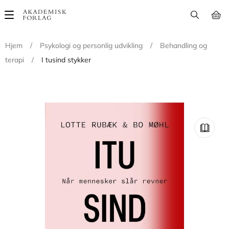
Main
navigation
Hjem
/
Psykologi og personlig udvikling
/
Behandling og
terapi
/
I tusind stykker