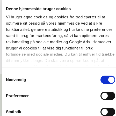
og samfundsmæssige faktorer integreret med
individuelle psykologiske faktorer kan have
Denne hjemmeside bruger cookies
indflydelse på selvskadens udbredelse. De samler
Vi bruger egne cookies og cookies fra tredjeparter til at
til sidst brikkerne igen med bud på fælles
optimere dit besøg på vores hjemmeside ved at sikre
behandlingsprincipper og ikke mindst nye
funktionalitet, generere statistik og huske dine præferencer
samfundsnormer, som sætter retningen for en
samt til brug for markedsføring, så vi kan optimere vores
fremtid, hvor vi alle hænger bedre sammen.
reklametiltag på sociale medier og Google Ads. Herudover
bruger vi cookies til at vise dig funktioner til brug i
forbindelse med sociale medier. Du kan til enhver tid trække
dit samtykke tilbage. Du skal være opmærksom på, at
vores hjemmeside muligvis ikke fungerer optimalt, hvis du
ikke accepterer cookies eller tilbagetrækker et samtykke.
Samtykkevalg
Nødvendig
Præferencer
Statistik