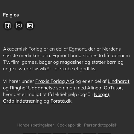
Følg os
Akademisk Forlag er en del af Egmont, der er Nordens
største mediekoncern. Egmont bring stories to life gennem
TV, film, games, bøger og magasiner og støtter børn og
unge i svære livsvilkår i at skabe et godt liv.
Vi hører under
Praxis Forlag A/S
og er en del af
Lindhardt
og Ringhof Uddannelse
sammen med
Alinea
,
GoTutor
,
hvor det er muligt at få lektiehjælp (også i
Norge
),
Ordblindetræning
og
Forstå.dk
.
Subfooter
Handelsbetingelser
Cookiepolitik
Persondatapolitik
menu