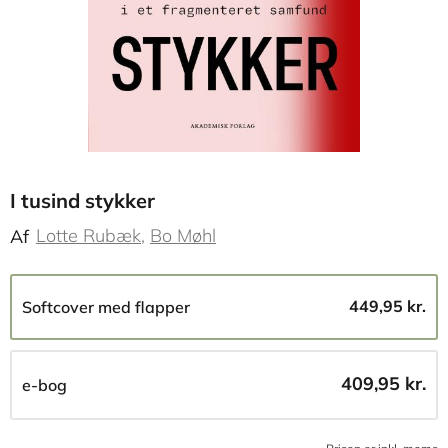
I tusind stykker
Lotte Rubæk
Bo Møhl
Af
449,95 kr.
Softcover med flapper
409,95 kr.
e-bog