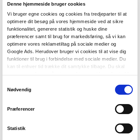
Denne hjemmeside bruger cookies
etageejendom.
Vi bruger egne cookies og cookies fra tredjeparter til at
optimere dit besøg på vores hjemmeside ved at sikre
funktionalitet, generere statistik og huske dine
præferencer samt til brug for markedsføring, så vi kan
optimere vores reklametiltag på sociale medier og
Google Ads. Herudover bruger vi cookies til at vise dig
funktioner til brug i forbindelse med sociale medier. Du
kan til enhver tid trække dit samtykke tilbage. Du skal
være opmærksom på, at vores hjemmeside muligvis ikke
Af samme forfatter
fungerer optimalt, hvis du ikke accepterer cookies eller
Samtykkevalg
tilbagetrækker et samtykke.
Nødvendig
Forudbestilling
Præferencer
Statistik