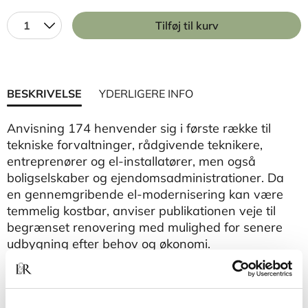
1
Tilføj til kurv
BESKRIVELSE
YDERLIGERE INFO
Anvisning 174 henvender sig i første række til
tekniske forvaltninger, rådgivende teknikere,
entreprenører og el-installatører, men også
boligselskaber og ejendomsadministrationer. Da
en gennemgribende el-modernisering kan være
temmelig kostbar, anviser publikationen veje til
begrænset renovering med mulighed for senere
udbygning efter behov og økonomi.
Anvisningen går ikke i detaljer, men angiver nogle
praktiske retningslinier, suppleret med et eksempel
på el-modernisering af en typisk ældre