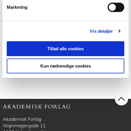
Marketing
Softcover med flapper
Anvisning 197: Fugtundersøgelse i
Vis detaljer
grundmurede bygninger
Søren Skipstrup Eriksen
Tillad alle cookies
Kun nødvendige cookies
150,00 KR.
Akademisk Forlag
Vognmagergade 11